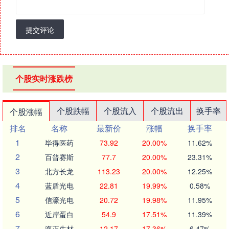
提交评论
个股实时涨跌榜
个股跌幅
个股流入
个股流出
换手率
个股涨幅
排名
名称
最新价
涨幅
换手率
1
毕得医药
73.92
20.00%
11.62%
2
百普赛斯
77.7
20.00%
23.31%
3
北方长龙
113.23
20.00%
12.25%
4
蓝盾光电
22.81
19.99%
0.58%
5
信濠光电
20.72
19.98%
11.95%
6
近岸蛋白
54.9
17.51%
11.39%
7
海正生材
12.17
17.36%
6.47%