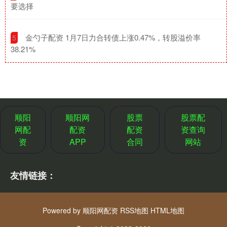
要选择
​金勺子配资 1月7日力合转债上涨0.47%，转股溢价率
5
38.21%
顺阳
顺阳网
股票
股票配
网配
配资
配资
资查询
资
APP
合同
网站
友情链接：
Powered by
顺阳网配资
RSS地图
HTML地图