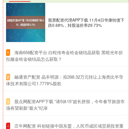
股票配资代理APP下载 11月4日华康转债下
跌0.68%，转股溢价率29.73%
​海南658配资平台 白蛇传奇金铃金铙结晶获取 黑暗光年折
1
扣服金铃金铙结晶怎么获取？
​融通资产配资 晶丰明源：拟398.32万元转让上海类比半导
2
体技术有限公司1.7778%股权
​股点网配资APP下载 “请5休15”超长拼假，今年春节旅游市
3
场有望刷新“最火”纪录
​庄牛网配资 科创链接中国东盟，人民币成区域贸易投资重
4