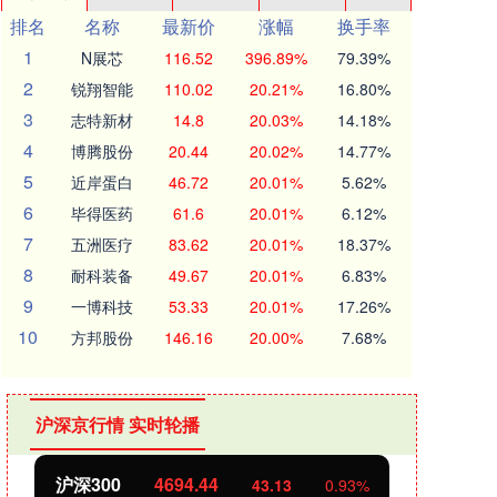
排名
名称
最新价
涨幅
换手率
1
N展芯
116.52
396.89%
79.39%
2
锐翔智能
110.02
20.21%
16.80%
3
志特新材
14.8
20.03%
14.18%
4
博腾股份
20.44
20.02%
14.77%
5
近岸蛋白
46.72
20.01%
5.62%
6
毕得医药
61.6
20.01%
6.12%
7
五洲医疗
83.62
20.01%
18.37%
8
耐科装备
49.67
20.01%
6.83%
9
一博科技
53.33
20.01%
17.26%
10
方邦股份
146.16
20.00%
7.68%
沪深京行情 实时轮播
沪深300
4694.44
北证
43.13
0.93%