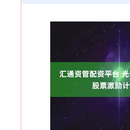
上证指数
3940.04
164.40
2.13%
39.68