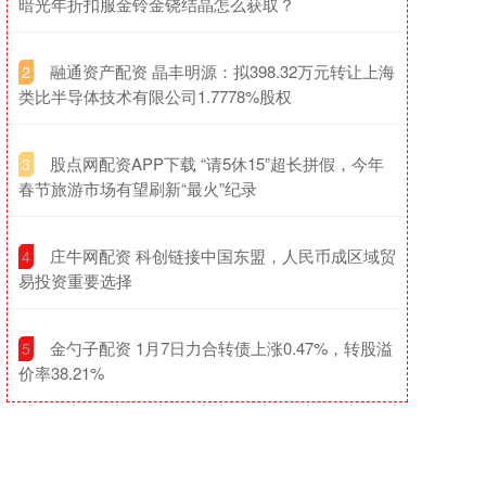
暗光年折扣服金铃金铙结晶怎么获取？
​融通资产配资 晶丰明源：拟398.32万元转让上海
2
类比半导体技术有限公司1.7778%股权
​股点网配资APP下载 “请5休15”超长拼假，今年
3
春节旅游市场有望刷新“最火”纪录
​庄牛网配资 科创链接中国东盟，人民币成区域贸
4
易投资重要选择
​金勺子配资 1月7日力合转债上涨0.47%，转股溢
5
价率38.21%