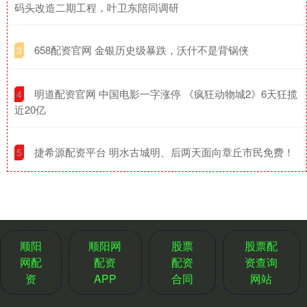
码头改造二期工程，叶卫东陪同调研
​658配资官网 金银历史级暴跌，沃什不是背锅侠
3
​明道配资官网 中国电影一字涨停 《疯狂动物城2》6天狂揽
4
近20亿
​捷希源配资平台 明水古城明、后两天面向章丘市民免费！
5
顺阳
顺阳网
股票
股票配
网配
配资
配资
资查询
资
APP
合同
网站