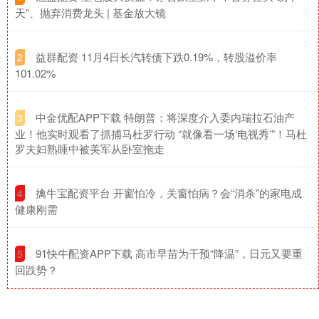
天”、抛弃消费龙头 | 基金放大镜
​益群配资 11月4日长汽转债下跌0.19%，转股溢价率
2
101.02%
​中金优配APP下载 特朗普：将深度介入委内瑞拉石油产
3
业！他实时观看了抓捕马杜罗行动 “就像看一场‘电视秀’”！马杜
罗夫妇熟睡中被美军从卧室拖走
​擒牛宝配资平台 开窗怕冷，关窗怕病？会“消杀”的家电成
4
健康刚需
​91快牛配资APP下载 高市早苗为干预“降温”，日元又要重
5
回跌势？