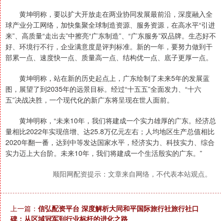
黄坤明称，要以扩大开放走在两业协同发展最前沿，深度融入全
球产业分工网络，加快集聚全球制造资源、服务资源，在高水平“引进
来”、高质量“走出去”中擦亮“广东制造”、“广东服务”双品牌。生态好不
好、环境行不行，企业满意度是评判标准。新的一年，要努力做到干
部累一点、速度快一点、质量高一点、结构优一点、底子更厚一点。
黄坤明称，站在新的历史起点上，广东绘制了未来5年的发展蓝
图，展望了到2035年的远景目标。经过“十五五”全面发力、“十六
五”决战决胜，一个现代化的新广东将呈现在世人面前。
黄坤明称，“未来10年，我们将建成一个实力雄厚的广东。经济总
量相比2022年实现倍增、达25.8万亿元左右；人均地区生产总值相比
2020年翻一番，达到中等发达国家水平，经济实力、科技实力、综合
实力迈上大台阶。未来10年，我们将建成一个生活殷实的广东。”
顺阳网配资提示：文章来自网络，不代表本站观点。
上一篇：
信弘配资平台 深度解析大同和平国际旅行社旅行社口
碑：从区域冠军到行业标杆的进化之路