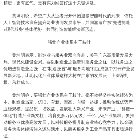
精进，更有底气、更有实力回答好这个关键课题。
黄坤明说，希望广大从业者张开怀抱迎接智能时代的到来，依托
人工智能技术底座提升两业协同发展水平，共同塑造广东“先进制造
+现代服务”整体优势，共同打造智能经济新形态。
强壮产业体系主干枝叶
黄坤明表示，制造业与服务业双向奔赴，关乎广东高质量发展大
局、现代化建设全局。要以制造业之强牵引服务业之优，以服务业之
优增进制造业之强，在“制造强省”与“服务高地”相互成就中打开产业发
展新天地，让现代化产业体系这棵大树在广东的发展沃土上深深扎
根、茁壮成长。
黄坤明称，要强壮产业体系主干枝叶。毫不动摇坚持实体经济为
本、制造业当家，优旧、育新、攀高、向强一起抓，推动传统优势产
业稳规模、提品质、增效益，发展壮大新兴产业、未来产业，“群链一
体化”打造产业新支柱，培育更多万亿元级、千亿元级产业集群。要推
动服务业优质高效发展，以科技服务提升制造业核心竞争力，以金融
服务为实体经济注入源头活水，以商务服务为工业产品开具市场通行
证。