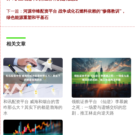
下一篇：
河源华锋配资平台 战争成化石燃料依赖的“惨痛教训”，
绿色能源重塑和平基石
相关文章
和讯配资平台 威海和烟台的雪
领航证券平台 《仙逆》李慕婉
咋那么大？其实下的都是渤海的
之死：一场爱与遗憾交织的悲
水
剧，推王林走向逆天路