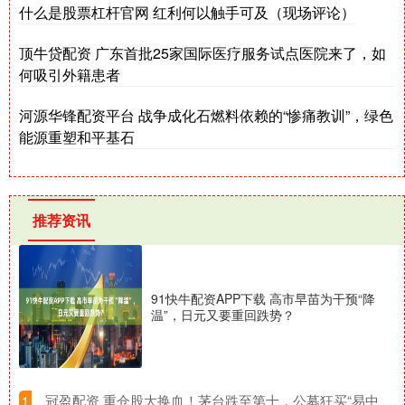
什么是股票杠杆官网 红利何以触手可及（现场评论）
顶牛贷配资 广东首批25家国际医疗服务试点医院来了，如
何吸引外籍患者
河源华锋配资平台 战争成化石燃料依赖的“惨痛教训”，绿色
能源重塑和平基石
推荐资讯
91快牛配资APP下载 高市早苗为干预“降
温”，日元又要重回跌势？
​冠盈配资 重仓股大换血！茅台跌至第十，公募狂买“易中
1