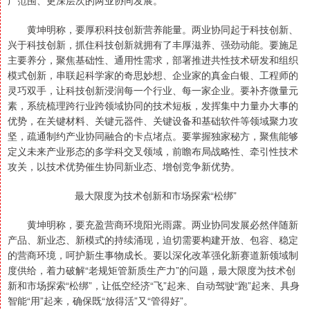
广范围、更深层次的两业协同发展。
黄坤明称，要厚积科技创新营养能量。两业协同起于科技创新、
兴于科技创新，抓住科技创新就拥有了丰厚滋养、强劲动能。要施足
主要养分，聚焦基础性、通用性需求，部署推进共性技术研发和组织
模式创新，串联起科学家的奇思妙想、企业家的真金白银、工程师的
灵巧双手，让科技创新浸润每一个行业、每一家企业。要补齐微量元
素，系统梳理跨行业跨领域协同的技术短板，发挥集中力量办大事的
优势，在关键材料、关键元器件、关键设备和基础软件等领域聚力攻
坚，疏通制约产业协同融合的卡点堵点。要掌握独家秘方，聚焦能够
定义未来产业形态的多学科交叉领域，前瞻布局战略性、牵引性技术
攻关，以技术优势催生协同新业态、增创竞争新优势。
最大限度为技术创新和市场探索“松绑”
黄坤明称，要充盈营商环境阳光雨露。两业协同发展必然伴随新
产品、新业态、新模式的持续涌现，迫切需要构建开放、包容、稳定
的营商环境，呵护新生事物成长。要以深化改革强化新赛道新领域制
度供给，着力破解“老规矩管新质生产力”的问题，最大限度为技术创
新和市场探索“松绑”，让低空经济“飞”起来、自动驾驶“跑”起来、具身
智能“用”起来，确保既“放得活”又“管得好”。