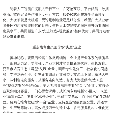
随着人工智能广泛融入千行百业，在万物互联、平台赋能、数据
驱动、软件定义等作用下，生产方式、服务模式正在发生革命性变
化。大变革就是大机遇，无论是制造业还是服务业，希望广大从业者
张开怀抱迎接智能时代的到来，依托人工智能技术底座提升两业协同
发展水平，共同塑造广东“先进制造+现代服务”整体优势，共同打造智
能经济新形态。
重点培育生态主导型“头雁”企业
黄坤明称，要激活经营主体微观细胞。企业是产业体系的细胞单
元，细胞活力足、功能强，产业大树才能更快新陈代谢、生长发育。
要重点培育生态主导型“头雁”企业，顺应专业化分工、社会化协同趋
势，支持龙头企业、链主企业组建产业联盟，贯通上下游，联动大中
小，从制造走向服务，从服务走向制造，努力成为提供“制造＋服
务”整体方案的全能冠军。要大力培育深耕主业的“尖兵”企业，支持企
业聚焦细分赛道、一门心思凿深井，成长为专精特新“小巨人”、制造
业“单项冠军”、服务业“标杆企业”，形成百花竞放、百业融汇的生动局
面。要精心培育枢纽型“平台”企业，支持企业增强资源配置、渠道掌
控、生产统筹能力，高效链接万千制造主体、多元服务机构，催化更