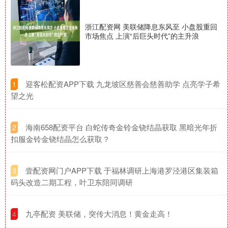
浙江配资网 美联储降息东风至 小盘股重回
市场焦点 上演“后巨头时代”的主升浪
​迎客松配资APP下载 九龙坡区慈善会慈善助学 点亮学子希
1
望之光
​海南658配资平台 白蛇传奇金铃金铙结晶获取 黑暗光年折
2
扣服金铃金铙结晶怎么获取？
​壹配资网门户APP下载 于福林调研上海港罗泾港区集装箱
3
码头改造二期工程，叶卫东陪同调研
​九亭配资 美联储，突传大消息！黄金走高！
4