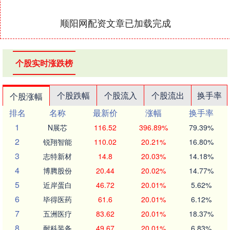
顺阳网配资文章已加载完成
个股实时涨跌榜
个股跌幅
个股流入
个股流出
换手率
个股涨幅
排名
名称
最新价
涨幅
换手率
1
N展芯
116.52
396.89%
79.39%
2
锐翔智能
110.02
20.21%
16.80%
3
志特新材
14.8
20.03%
14.18%
4
博腾股份
20.44
20.02%
14.77%
5
近岸蛋白
46.72
20.01%
5.62%
6
毕得医药
61.6
20.01%
6.12%
7
五洲医疗
83.62
20.01%
18.37%
8
耐科装备
49.67
20.01%
6.83%