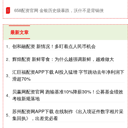
​658配资官网 金银历史级暴跌，沃什不是背锅侠
5
最新文章
创和融配资 新情况！多盯着点人民币机会
1、
辉煌配资 新鲜零食：为什么越强调新鲜，越难做大
2、
汇巨福配资APP下载 AI投入猛增 字节跳动去年净利润下
3、
滑超70%
贝赢网配资官网 跑输基准10%降薪30%！公募基金绩效
4、
考核新规落地
苏州配资网APP下载 在线制作《出入境证件数字相片采
5、
集回执》，出差党必看