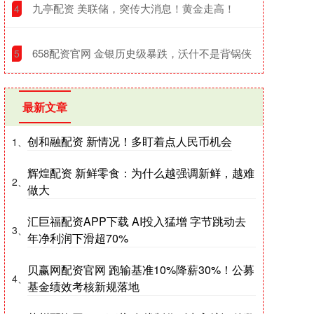
​九亭配资 美联储，突传大消息！黄金走高！
4
​658配资官网 金银历史级暴跌，沃什不是背锅侠
5
最新文章
创和融配资 新情况！多盯着点人民币机会
1、
辉煌配资 新鲜零食：为什么越强调新鲜，越难
2、
做大
汇巨福配资APP下载 AI投入猛增 字节跳动去
3、
年净利润下滑超70%
贝赢网配资官网 跑输基准10%降薪30%！公募
4、
基金绩效考核新规落地