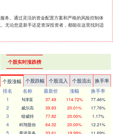
配资服务。通过灵活的资金配置方案和严格的风险控制体
境。无论您是新手还是资深投资者，都能在这里找到适
个股实时涨跌榜
个股跌幅
个股流入
个股流出
换手率
个股涨幅
排名
名称
最新价
涨幅
换手率
1
N津富
37.49
114.72%
77.46%
2
威尔高
39.83
20.01%
17.76%
3
锴威特
77.82
20.00%
1.17%
4
科翔股份
64.32
20.00%
12.21%
5
蜀道装备
33.61
19.99%
11.69%