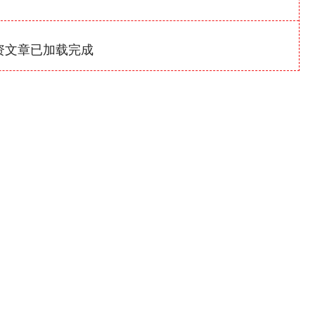
资文章已加载完成
沪深300
4651.31
-0.24%
-6.85
-0.15%