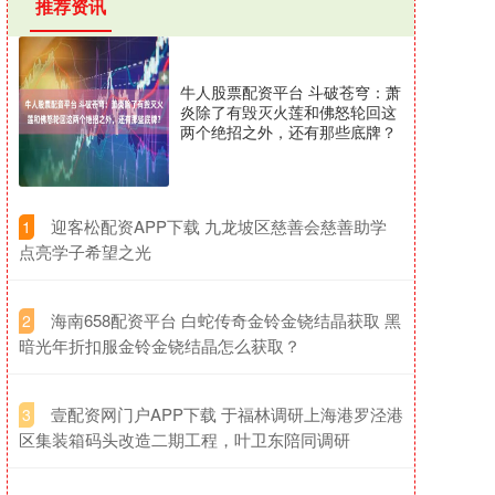
推荐资讯
牛人股票配资平台 斗破苍穹：萧
炎除了有毁灭火莲和佛怒轮回这
两个绝招之外，还有那些底牌？
​迎客松配资APP下载 九龙坡区慈善会慈善助学
1
点亮学子希望之光
​海南658配资平台 白蛇传奇金铃金铙结晶获取 黑
2
暗光年折扣服金铃金铙结晶怎么获取？
​壹配资网门户APP下载 于福林调研上海港罗泾港
3
区集装箱码头改造二期工程，叶卫东陪同调研