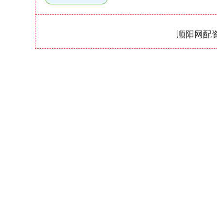
顺阳网配
深证成指
14110.12
21.92
0.57%
-34.08