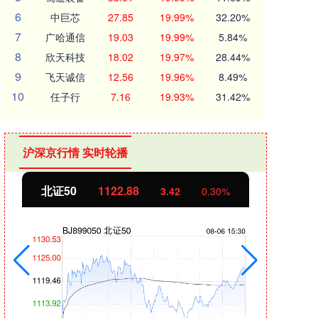
6
中巨芯
27.85
19.99%
32.20%
7
广哈通信
19.03
19.99%
5.84%
8
欣天科技
18.02
19.97%
28.44%
9
飞天诚信
12.56
19.96%
8.49%
10
任子行
7.16
19.93%
31.42%
沪深京行情 实时轮播
北证50
1122.88
创业
3.42
0.30%