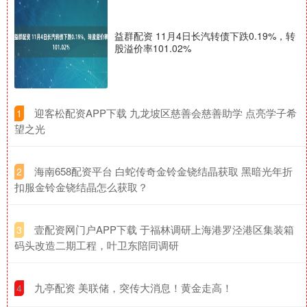
益群配资 11月4日长汽转债下跌0.19%，转
股溢价率101.02%
​迎客松配资APP下载 九龙坡区慈善会慈善助学 点亮学子希
1
望之光
​海南658配资平台 白蛇传奇金铃金铙结晶获取 黑暗光年折
2
扣服金铃金铙结晶怎么获取？
​壹配资网门户APP下载 于福林调研上海港罗泾港区集装箱
3
码头改造二期工程，叶卫东陪同调研
​九亭配资 美联储，突传大消息！黄金走高！
4