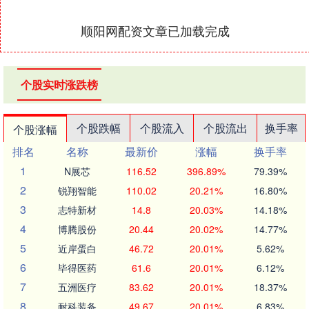
顺阳网配资文章已加载完成
个股实时涨跌榜
个股跌幅
个股流入
个股流出
换手率
个股涨幅
排名
名称
最新价
涨幅
换手率
1
N展芯
116.52
396.89%
79.39%
2
锐翔智能
110.02
20.21%
16.80%
3
志特新材
14.8
20.03%
14.18%
4
博腾股份
20.44
20.02%
14.77%
5
近岸蛋白
46.72
20.01%
5.62%
6
毕得医药
61.6
20.01%
6.12%
7
五洲医疗
83.62
20.01%
18.37%
8
耐科装备
49.67
20.01%
6.83%