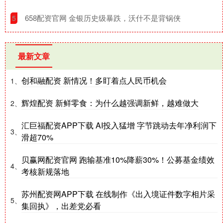
​658配资官网 金银历史级暴跌，沃什不是背锅侠
5
最新文章
创和融配资 新情况！多盯着点人民币机会
1、
辉煌配资 新鲜零食：为什么越强调新鲜，越难做大
2、
汇巨福配资APP下载 AI投入猛增 字节跳动去年净利润下
3、
滑超70%
贝赢网配资官网 跑输基准10%降薪30%！公募基金绩效
4、
考核新规落地
苏州配资网APP下载 在线制作《出入境证件数字相片采
5、
集回执》，出差党必看