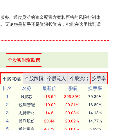
配资服务。通过灵活的资金配置方案和严格的风险控制体
境。无论您是新手还是资深投资者，都能在这里找到适
个股实时涨跌榜
个股跌幅
个股流入
个股流出
换手率
个股涨幅
排名
名称
最新价
涨幅
换手率
1
N展芯
116.52
396.89%
79.39%
2
锐翔智能
110.02
20.21%
16.80%
3
志特新材
14.8
20.03%
14.18%
4
博腾股份
20.44
20.02%
14.77%
5
近岸蛋白
46.72
20.01%
5.62%