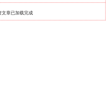
资文章已加载完成
沪深300
4694.44
1.42%
43.13
0.93%