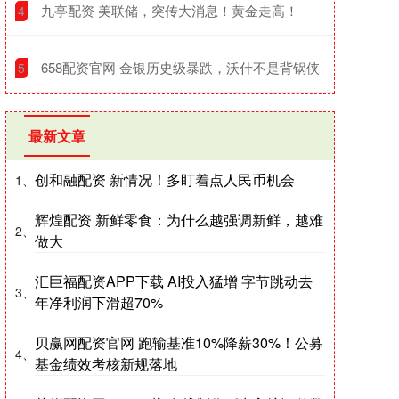
​九亭配资 美联储，突传大消息！黄金走高！
4
​658配资官网 金银历史级暴跌，沃什不是背锅侠
5
最新文章
创和融配资 新情况！多盯着点人民币机会
1、
辉煌配资 新鲜零食：为什么越强调新鲜，越难
2、
做大
汇巨福配资APP下载 AI投入猛增 字节跳动去
3、
年净利润下滑超70%
贝赢网配资官网 跑输基准10%降薪30%！公募
4、
基金绩效考核新规落地