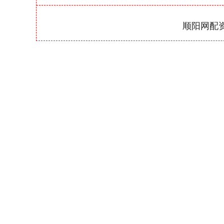
顺阳网配
深证成指
14311.01
39.68
1.02%
200.89