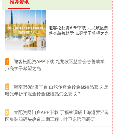
推荐资讯
迎客松配资APP下载 九龙坡区慈
善会慈善助学 点亮学子希望之光
​迎客松配资APP下载 九龙坡区慈善会慈善助学
1
点亮学子希望之光
​海南658配资平台 白蛇传奇金铃金铙结晶获取 黑
2
暗光年折扣服金铃金铙结晶怎么获取？
​壹配资网门户APP下载 于福林调研上海港罗泾港
3
区集装箱码头改造二期工程，叶卫东陪同调研