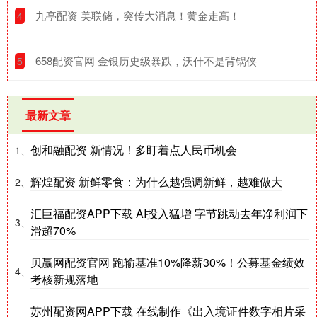
​九亭配资 美联储，突传大消息！黄金走高！
4
​658配资官网 金银历史级暴跌，沃什不是背锅侠
5
最新文章
创和融配资 新情况！多盯着点人民币机会
1、
辉煌配资 新鲜零食：为什么越强调新鲜，越难做大
2、
汇巨福配资APP下载 AI投入猛增 字节跳动去年净利润下
3、
滑超70%
贝赢网配资官网 跑输基准10%降薪30%！公募基金绩效
4、
考核新规落地
苏州配资网APP下载 在线制作《出入境证件数字相片采