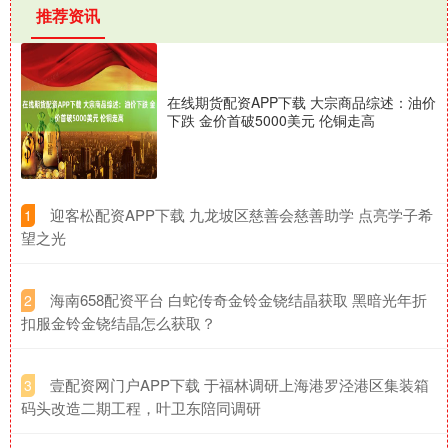
推荐资讯
在线期货配资APP下载 大宗商品综述：油价
下跌 金价首破5000美元 伦铜走高
​迎客松配资APP下载 九龙坡区慈善会慈善助学 点亮学子希
1
望之光
​海南658配资平台 白蛇传奇金铃金铙结晶获取 黑暗光年折
2
扣服金铃金铙结晶怎么获取？
​壹配资网门户APP下载 于福林调研上海港罗泾港区集装箱
3
码头改造二期工程，叶卫东陪同调研