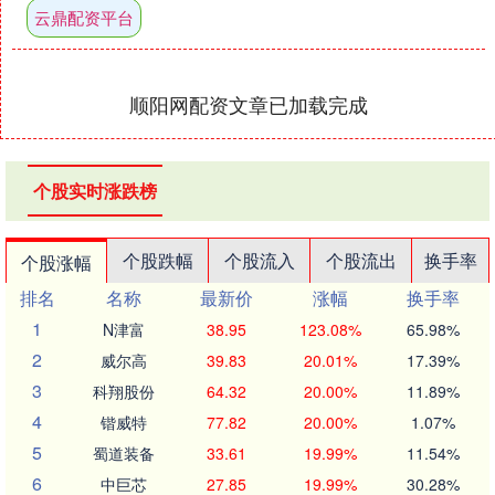
云鼎配资平台
顺阳网配资文章已加载完成
个股实时涨跌榜
个股跌幅
个股流入
个股流出
换手率
个股涨幅
排名
名称
最新价
涨幅
换手率
1
N津富
38.95
123.08%
65.98%
2
威尔高
39.83
20.01%
17.39%
3
科翔股份
64.32
20.00%
11.89%
4
锴威特
77.82
20.00%
1.07%
5
蜀道装备
33.61
19.99%
11.54%
6
中巨芯
27.85
19.99%
30.28%